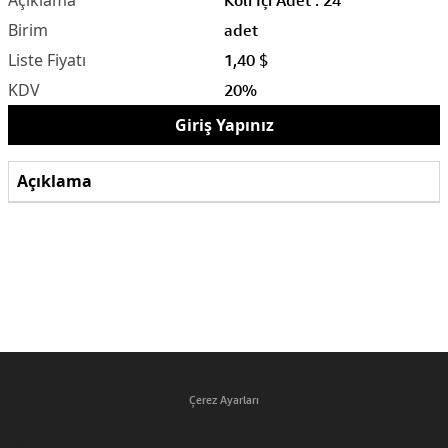
adet
1,40 $
20%
Giriş Yapınız
Açıklama
Çerez Ayarları