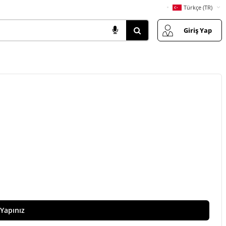
Türkçe (TR)
Giriş Yap
 Yapınız