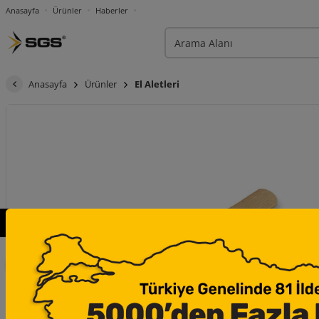
Anasayfa
Ürünler
Haberler
Anasayfa
Ürünler
El Aletleri
×