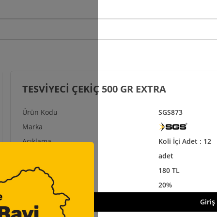
TESVİYECİ ÇEKİÇ 500 GR EXTRA
SGS873
Koli İçi Adet : 12
adet
180 TL
20%
Giriş