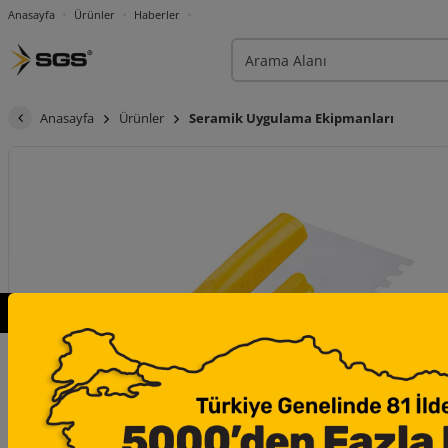
Anasayfa
Ürünler
Haberler
Anasayfa
Ürünler
Seramik Uygulama Ekipmanları
×