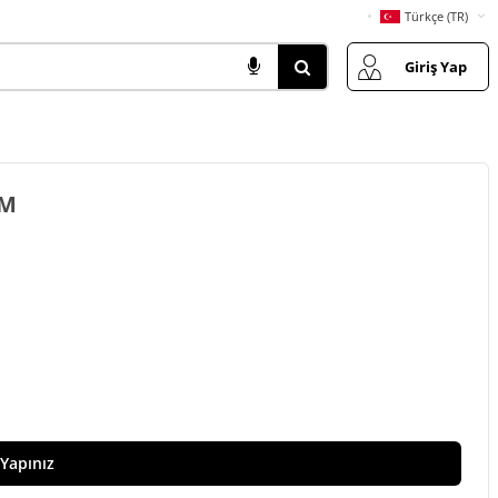
Türkçe (TR)
Giriş Yap
CM
 Yapınız