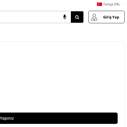
Türkçe (TR)
Giriş Yap
 Yapınız