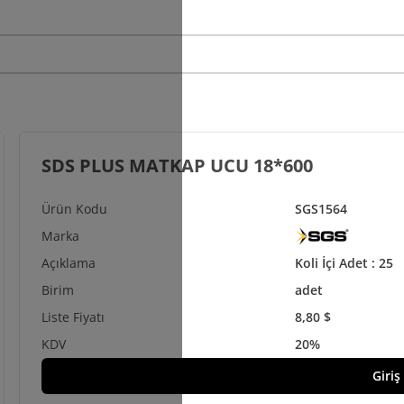
SDS PLUS MATKAP UCU 18*600
SGS1564
Koli İçi Adet : 25
adet
8,80 $
20%
Giriş