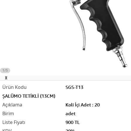
1/5
SGS-T13
ŞALÜMO TETİKLİ (13CM)
Koli İçi Adet : 20
adet
900 TL
20%