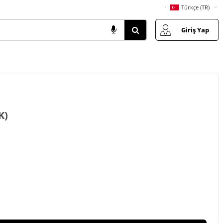
Türkçe (TR)
Giriş Yap
K)