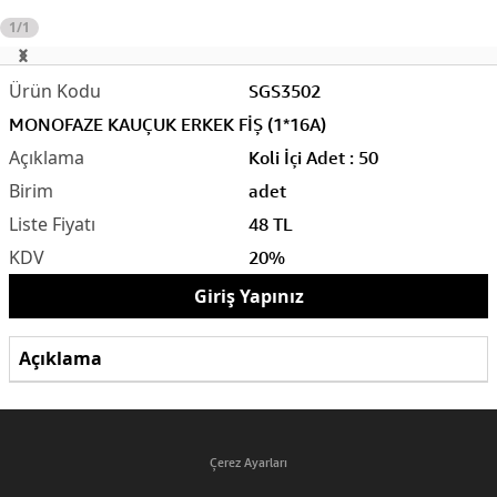
1/1
SGS3502
MONOFAZE KAUÇUK ERKEK FİŞ (1*16A)
Koli İçi Adet : 50
adet
48 TL
20%
Giriş Yapınız
Açıklama
Çerez Ayarları