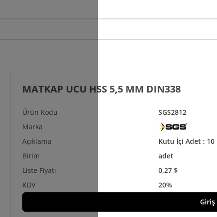
MATKAP UCU HSS 5,5 MM DIN338
SGS2812
Kutu İçi Adet : 10 
adet
0,27 $
20%
Giriş