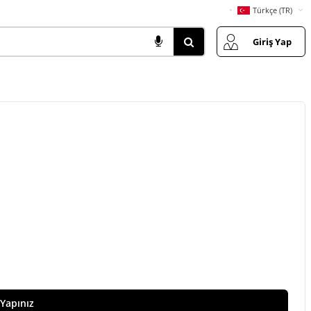
Türkçe (TR)
Giriş Yap
 Yapınız