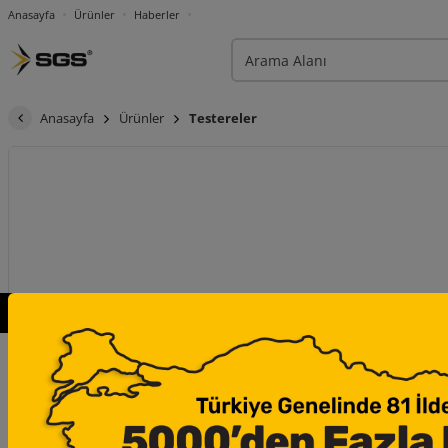
Anasayfa
Ürünler
Haberler
Anasayfa
Ürünler
Testereler
×