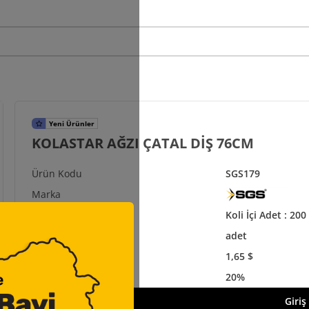
KOLASTAR AĞZI ÇATAL DİŞ 76CM
SGS179
Koli İçi Adet : 200
adet
1,65 $
20%
Giriş