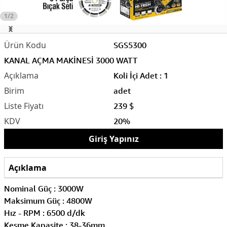
1/2
SGS5300
KANAL AÇMA MAKİNESİ 3000 WATT
Koli İçi Adet : 1
adet
239 $
20%
Giriş Yapınız
Açıklama
Nominal Güç : 3000W
Maksimum Güç : 4800W
Hız - RPM : 6500 d/dk
Kesme Kapasite : 38-36mm