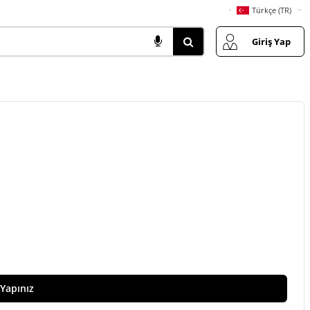
Türkçe (TR)
Giriş Yap
 Yapınız