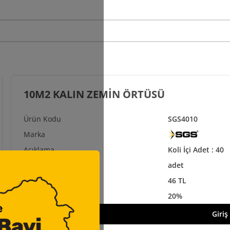
10M2 KALIN ZEMİN ÖRTÜSÜ
SGS4010
Koli İçi Adet : 40
adet
46 TL
20%
Giriş