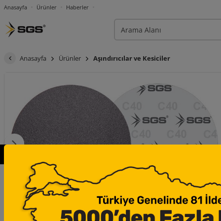
Anasayfa
Ürünler
Haberler
Anasayfa
Ürünler
Aşındırıcılar ve Kesiciler
×
1/5