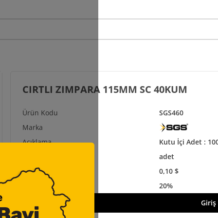
CIRTLI ZIMPARA 115MM SC 40KUM
SGS460
Kutu İçi Adet : 100
adet
0,10 $
20%
Giriş