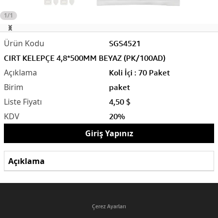
1/1
SGS4521
CIRT KELEPÇE 4,8*500MM BEYAZ (PK/100AD)
Koli İçi : 70 Paket
paket
4,50 $
20%
Giriş Yapınız
Açıklama
Çerez Ayarları