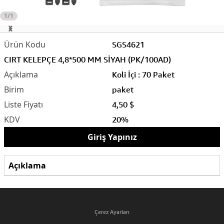
1/1
SGS4621
CIRT KELEPÇE 4,8*500 MM SİYAH (PK/100AD)
Koli İçi : 70 Paket
paket
4,50 $
20%
Giriş Yapınız
Açıklama
Çerez Ayarları