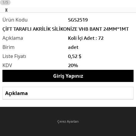
1/5
SGS2519
ÇİFT TARAFLI AKRİLİK SİLİKONİZE VHB BANT 24MM*1MT
Koli İçi Adet : 72
adet
0,52 $
20%
Giriş Yapınız
Açıklama
Çerez Ayarları