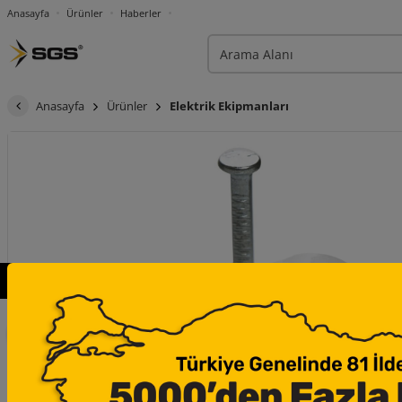
Anasayfa
Ürünler
Haberler
Anasayfa
Ürünler
Elektrik Ekipmanları
×