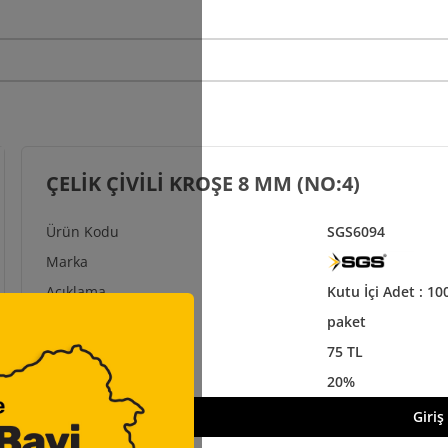
ÇELİK ÇİVİLİ KROŞE 8 MM (NO:4)
SGS6094
Kutu İçi Adet : 100
paket
75 TL
20%
Giriş