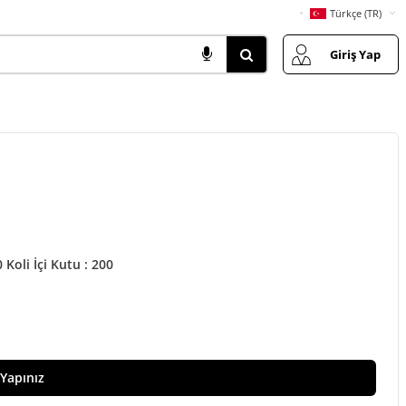
Türkçe (TR)
Giriş Yap
 Koli İçi Kutu : 200
 Yapınız