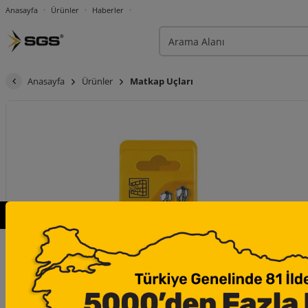
Anasayfa
Ürünler
Haberler
Anasayfa
Ürünler
Matkap Uçları
×