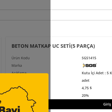
BETON MATKAP UC SETİ(5 PARÇA)
SGS1415
Kutu İçi Adet : 5 K
adet
4,75 $
20%
Giriş