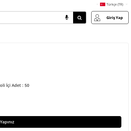
Türkçe (TR)
Giriş Yap
oli İçi Adet : 50
 Yapınız