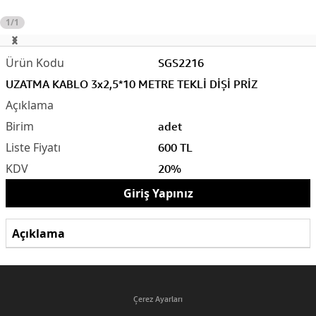
1/1
SGS2216
UZATMA KABLO 3x2,5*10 METRE TEKLİ DİŞİ PRİZ
adet
600 TL
20%
Giriş Yapınız
Açıklama
Çerez Ayarları