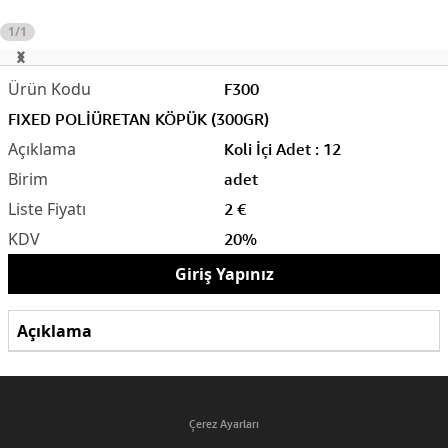
1/1
F300
FIXED POLİÜRETAN KÖPÜK (300GR)
Koli İçi Adet : 12
adet
2 €
20%
Giriş Yapınız
Açıklama
Çerez Ayarları