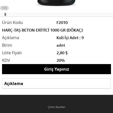
1/5
F2010
HARÇ-TAŞ BETON ERİTİCİ 1000 GR (DÖKAÇ)
Koli İçi Adet : 9
adet
2,80 $
20%
Giriş Yapınız
Açıklama
Çerez Ayarları