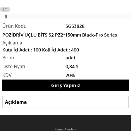
1/1
SGS3828
POZİDRİV UÇLU BİTS S2 PZ2*150mm Black-Pro Series
Kutu İçi Adet : 100 Koli İçi Adet : 400
adet
0,84 $
20%
Giriş Yapınız
Açıklama
Çerez Ayarları