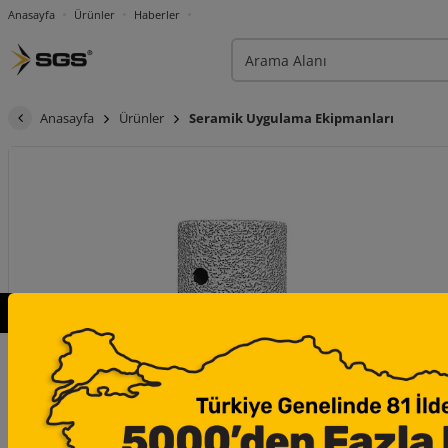
Anasayfa
Ürünler
Haberler
Anasayfa
Ürünler
Seramik Uygulama Ekipmanları
×