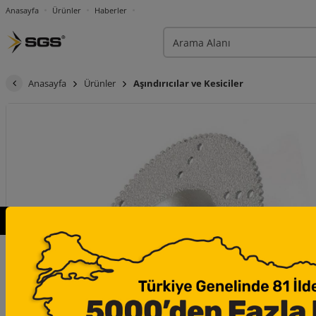
Anasayfa
Ürünler
Haberler
Anasayfa
Ürünler
Aşındırıcılar ve Kesiciler
×