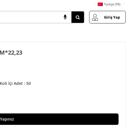
Türkçe (TR)
Giriş Yap
M*22,23
Koli İçi Adet : 50
 Yapınız