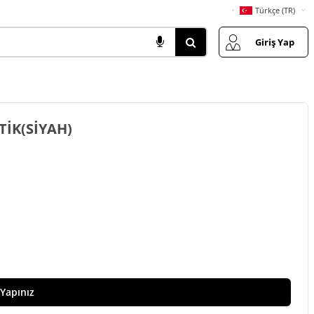
Türkçe (TR)
Giriş Yap
TİK(SİYAH)
 Yapınız