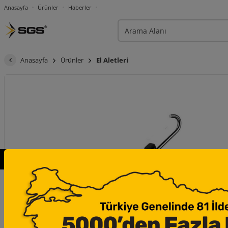
Anasayfa
Ürünler
Haberler
Anasayfa
Ürünler
El Aletleri
×