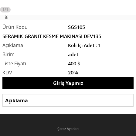
1/1
SGS105
SERAMİK-GRANİT KESME MAKİNASI DEV135
Koli İçi Adet : 1
adet
400 $
20%
Giriş Yapınız
Açıklama
Çerez Ayarları