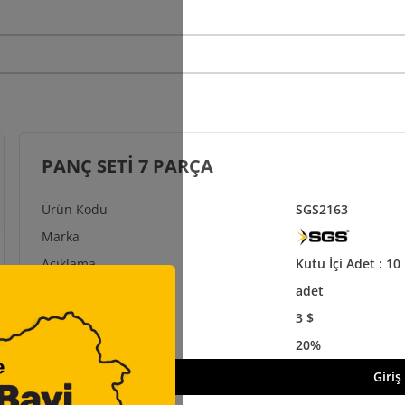
PANÇ SETİ 7 PARÇA
SGS2163
Kutu İçi Adet : 10 
adet
3 $
20%
Giriş