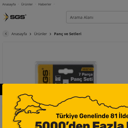
Anasayfa
Ürünler
Haberler
Anasayfa
Ürünler
Panç ve Setleri
×